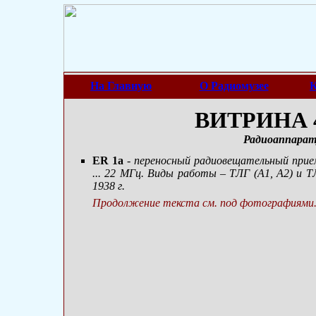
На Главную
О Радиомузее
К
ВИТРИНА 4
Радиоаппарат
ER 1a
- переносный радиовещательный прие
... 22 МГц. Виды работы – ТЛГ (А1, А2) и ТЛ
1938 г.
Продолжение текста см. под фотографиями.