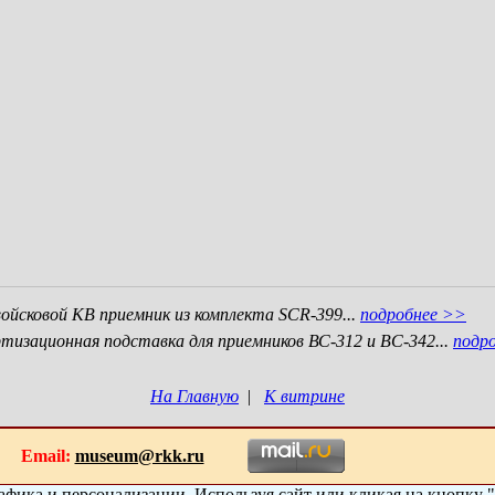
ойсковой КВ приемник из комплекта SCR-399...
подробнее >>
ртизационная подставка для приемников ВС-312 и BC-342...
подр
На Главную
|
К витрине
070
Email:
museum@rkk.ru
рафика и персонализации. Используя сайт или кликая на кнопку