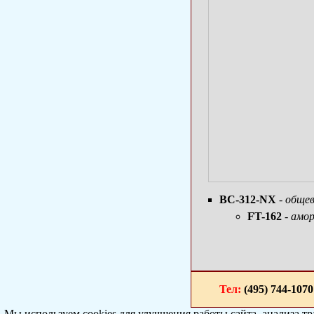
ВС-312-NX
-
общев
FT-162
- амо
Тел:
(495) 744-1
Мы используем cookies для улучшения работы сайта, анализа т