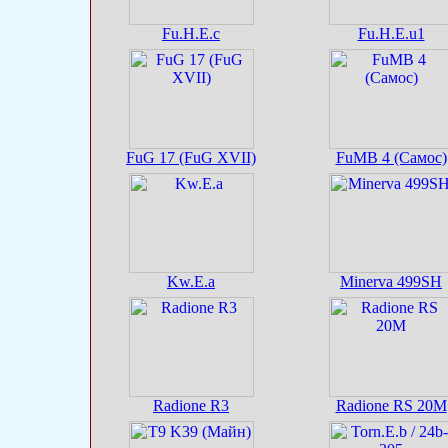
Fu.H.E.c
Fu.H.E.u1
FuG 17 (FuG XVII)
FuMB 4 (Самос)
Kw.E.a
Minerva 499SH
Radione R3
Radione RS 20M