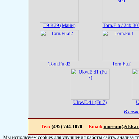
T9 K39 (Майн)
Torn.E.b / 24b-30
Torn.Fu.d2
Torn.Fu.f
Ukw.E.d1 (Fu 7)
U
В тема
Тел:
(495) 744-1070
Email:
museum@rkk.r
Мы используем cookies для улучшения работы сайта, анализа т