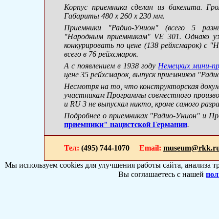
Корпус приемника сделан из бакелита. Гро
Габариты 480 x 260 x 230 мм.
Приемники "Радио-Унион" (всего 5 разн
"Народным приемникам" VE 301. Однако уж
конкурировать по цене (138 рейхсмарок) c 
всего в 76 рейхсмарок.
А с появлением в 1938 году
Немецких мини-п
цене 35 рейхсмарок, выпуск приемников "Ради
Несмотря на то, что конструкторская докум
участникам Программы совместного произво
и RU 3 не выпускал никто, кроме самого разр
Подробнее о приемниках "Радио-Унион" и 
приемники" нацистской Германии
.
Тел:
(495) 744-1070
Email:
museum@rkk.r
Мы используем cookies для улучшения работы сайта, анализа т
Вы соглашаетесь с нашей
пол