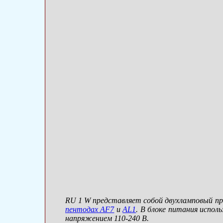
RU 1 W представляет собой двухламповый пр
пентодах AF7
и
AL1
. В блоке питания испол
напряжением 110-240 В.