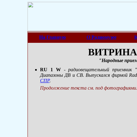
На Главную
О Радиомузее
К
ВИТРИНА 
"Народные прие
RU 1 W
- радиовещательный приемник "
Диапазоны ДВ и СВ. Выпускался фирмой Radi
СПР
.
Продолжение текста см. под фотографиями.