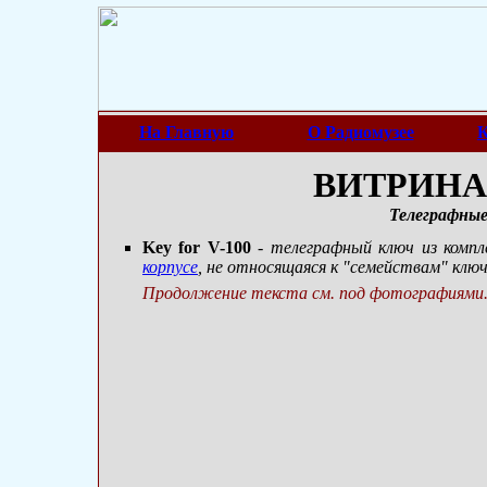
На Главную
О Радиомузее
К
ВИТРИНА 
Телеграфны
Key for V-100
- телеграфный ключ из комп
корпусе
, не относящаяся к "семействам" клю
Продолжение текста см. под фотографиями.