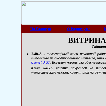
На Главную
О Радиомузее
К
ВИТРИНА 
Радиоап
J-48-A
- телеграфный ключ пехотной рад
выполнены из анодированного металла, что 
ключей
J-37
. Возврат коромысла обеспечивае
Ключ
J-48-A
жестко закреплен на перед
металлическим чехлом, крепящимся на двух в