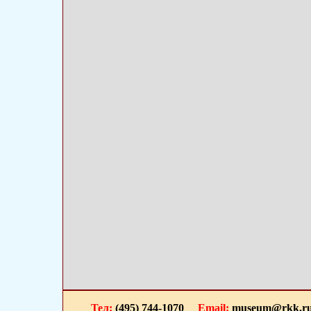
Тел:
(495) 744-1070
Email:
museum@rkk.r