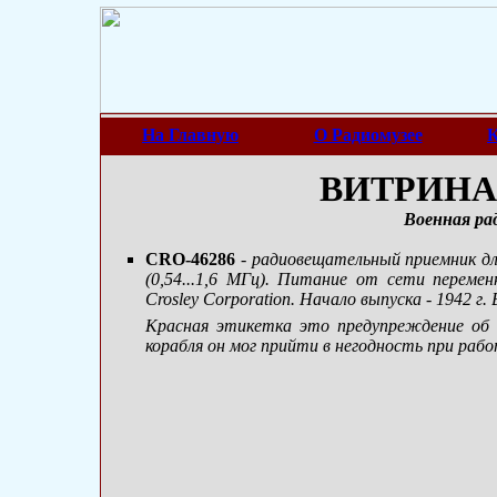
На Главную
О Радиомузее
К
ВИТРИНА 
Военная ра
CRO-46286
- радиовещательный приемник д
(0,54...1,6 МГц). Питание от сети переме
Crosley Corporation. Начало выпуска - 1942 г
Красная этикетка это предупреждение об и
корабля он мог прийти в негодность при раб