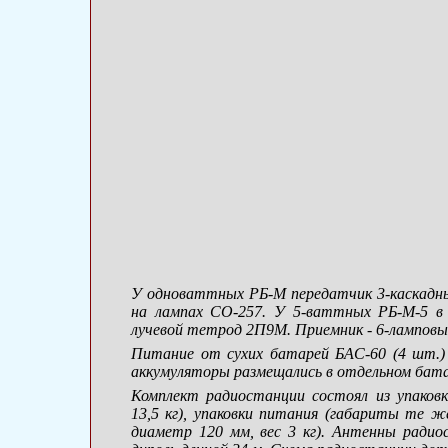
У одноваттных
РБ-М
передатчик
3-каскадн
на лампах
СО-257
. У
5-ваттных
РБ-М-5
в 
лучевой тетрод 2П9М. Приемник -
6-ламповы
Питание от сухих батарей
БАС-60
(4 шт.)
аккумуляторы размещались в отдельном бата
Комплект радиостанции состоял из упаковк
13,5 кг), упаковки питания (габариты те же
диаметр 120 мм, вес 3 кг). Антенны радио