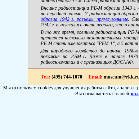
диполь длиной 34 м. Схема радиостанции до
Внешне радиостанции
РБ-М
образца 1943 г.
на передней панели. У радиостанций образца 
образца 1942 г. разъемы прямоугольные
. Сл
1942 г. выпускались очень недолго, это в наш
В то же время, военные радиостанции
РБ-
претерпев несколько незначительных модиф
РБ-М
стали именоваться
"РБМ-1"
, а 5-ват
Для народного хозяйства до начала
1960-х
похожие на
РБМ-1
. Даже в начале 197
райвоенкоматах и в организациях ДОСААФ.
Тел:
(495) 744-1070
Email:
museum@rkk.r
Мы используем cookies для улучшения работы сайта, анализа т
Вы соглашаетесь с нашей
пол