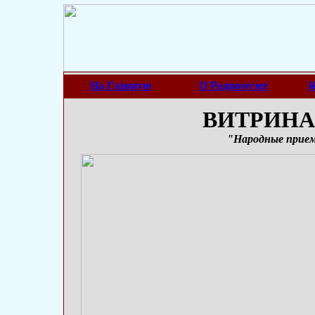
На Главную
О Радиомузее
К
ВИТРИНА 
"Народные прие