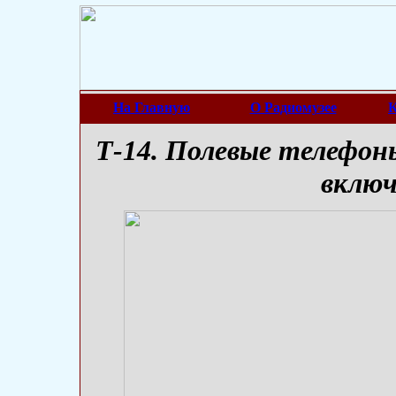
На Главную
О Радиомузее
К
Т-14. Полевые телефон
включ