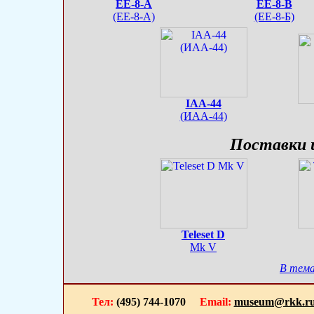
EE-8-A
EE-8-B
(EE-8-А)
(EE-8-Б)
IAA-44
(ИАА-44)
Поставки 
Teleset D
Mk V
В тема
Тел:
(495) 744-1070
Email:
museum@rkk.r