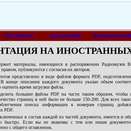
О Радиомузее
Как нас найти
Коллекции друзе
НТАЦИЯ НА ИНОСТРАННЫХ
ержит материалы, имеющиеся в распоряжении Радиомузея В
правом, публикуются с согласия их авторов.
ентов представлено в виде файлов формата PDF, подготовле
al. В конце описания каждого документа указан объем соотве
оценить время загрузки файла.
зделить большие файлы PDF на части таким образом, чтобы 
чество страниц в ней было не больше 150-200. Для всех так
 облегчения поиска информации к номерам страниц добав
х PDF.
ключенных в состав каждой из частей документа, имеется и общ
но быстро. Если вы не знакомы с тем или иным документо
нно с общего оглавления.