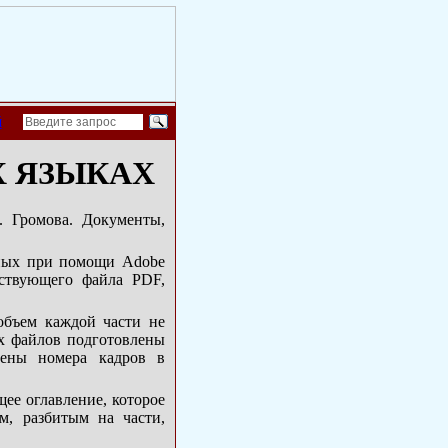
й
 ЯЗЫКАХ
. Громова. Документы,
нных при помощи Adobe
тствующего файла PDF,
объем каждой части не
их файлов подготовлены
лены номера кадров в
ее оглавление, которое
м, разбитым на части,