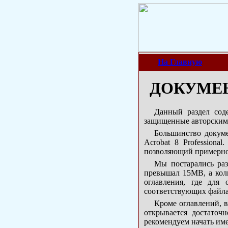
На Главную
ДОКУМЕ
Данный раздел сод
защищенные авторским 
Большинство докум
Acrobat 8 Profession
позволяющий примерно 
Мы постарались ра
превышал 15МВ, а коли
оглавления, где для
соответствующих файла
Кроме оглавлений, в
открывается достаточ
рекомендуем начать име