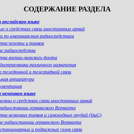
СОДЕРЖАНИЕ РАЗДЕЛА
 английском языке
ые о средствах связи иностранных армий
и по американским радиосредствам
тва пехоты и танков
е радиосредства
тва военно-морского флота
диоприемники различного назначения
 телефонной и телеграфной связи
ьная аппаратура
кументация
 немецком языке
немцы о средствах связи иностранных армий
адиостанции германского Вермахта
тва немецких танков и самоходных орудий (StuG)
е радиостанции германского Вермахта
стационарных и подвижных узлов связи