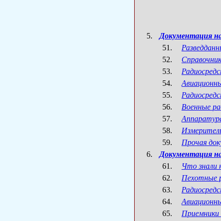
Документация на
Разведданн
Справочник
Радиосредс
Авиационны
Радиосредс
Военные ра
Аппаратура
Измерител
Прочая до
Документация на
Что знали 
Пехотные р
Радиосредс
Авиационны
Приемники 