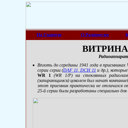
На Главную
О Радиомузее
К
ВИТРИНА 
Радиоаппарат
Вплоть до середины 1941 года в приемниках
серии серии (
DAF 11, DCH 11
и др.), которые
WR 1
(WR 1/P) на стеклянных радиоламп
(запирающимся) цоколем был начат компанией
этот приемник практически не отличался о
25-й серии были разработаны специально для