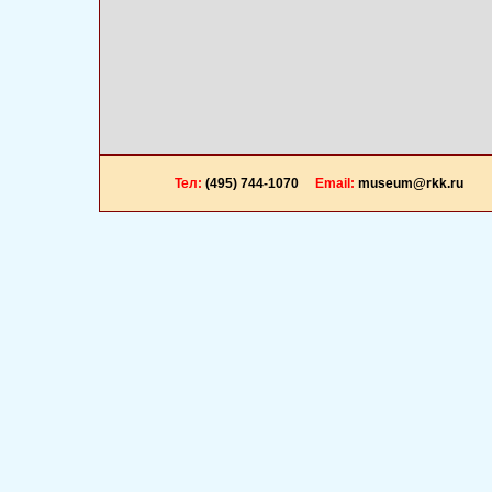
Тел:
(495) 744-1070
Email:
museum@rkk.ru